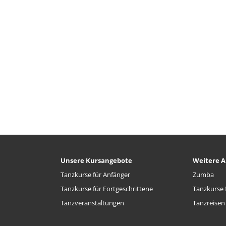
Unsere Kursangebote
Weitere A
Tanzkurse für Anfänger
Zumba
Tanzkurse für Fortgeschrittene
Tanzkurse f
Tanzveranstaltungen
Tanzreisen