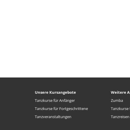
Unsere Kursangebote
Weitere A
Tanzkurse für Anfänger
Zumba
Tanzkurse für Fortgeschrittene
Tanzkurse f
Tanzveranstaltungen
Tanzreisen