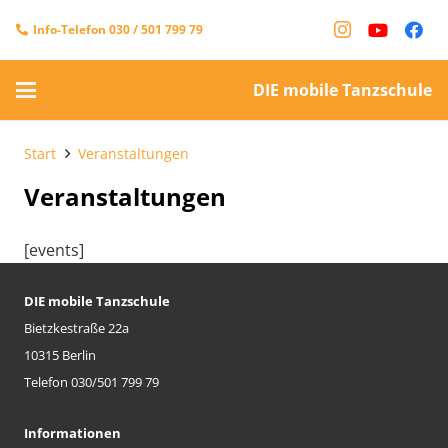
Info-Telefon 030 / 501 799 79
DIE mobile Tanzschule
Start
Veranstaltungen
Veranstaltungen
[events]
DIE mobile Tanzschule
Bietzkestraße 22a
10315 Berlin
Telefon 030/501 799 79
Informationen